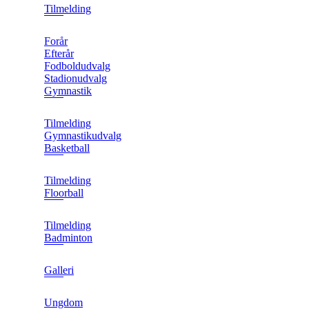
Tilmelding
Forår
Efterår
Fodboldudvalg
Stadionudvalg
Gymnastik
Tilmelding
Gymnastikudvalg
Basketball
Tilmelding
Floorball
Tilmelding
Badminton
Galleri
Ungdom