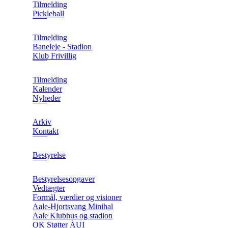
Tilmelding
Pickleball
Tilmelding
Baneleje - Stadion
Klub Frivillig
Tilmelding
Kalender
Nyheder
Arkiv
Kontakt
Bestyrelse
Bestyrelsesopgaver
Vedtægter
Formål, værdier og visioner
Aale-Hjortsvang Minihal
Aale Klubhus og stadion
OK Støtter ÅUI