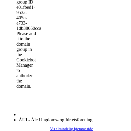
group ID
e01fbed1-
953a-
405e-
a733-
1db38650cca1.
Please add
it to the
domain
group in
the
Cookiebot
Manager
to
authorize
the
domain.
ÅUI - Åle Ungdoms- og Idrætsforening
Vis almindelig hjemmeside