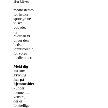
Her bliver
du
medbestemmende
for hvilke
sportsgrene
vi skal
udbyde,
og
hvordan vi
bliver den
bedste
idrætsforening
for vores
medlemmer.
Meld dig
nu som
Frivillig
her på
hjemmesiden
- under
menuen til
venstre,
der er
forskellige