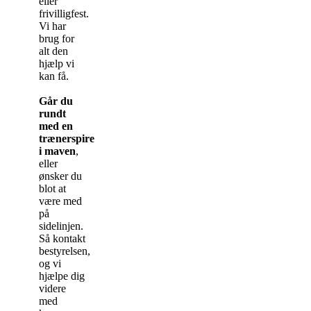
eller
frivilligfest.
Vi har
brug for
alt den
hjælp vi
kan få.
Går du
rundt
med en
trænerspire
i maven
,
eller
ønsker du
blot at
være med
på
sidelinjen.
Så kontakt
bestyrelsen,
og vi
hjælpe dig
videre
med