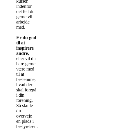
kurser,
indenfor
det felt du
gerne vil
arbejde
med.
Er du god
til at
inspirere
andre
,
eller vil du
bare gerne
være med
til at
bestemme,
hvad der
skal foregå
i din
forening.
Så skulle
du
overveje
en plads i
bestyrelsen.