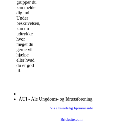
grupper du
kan melde
dig ind i.
Under
beskrivelsen,
kan du
udtrykke
hvor
meget du
gerne vil
hjælpe
eller hvad
du er god
til.
ÅUI - Åle Ungdoms- og Idrætsforening
Vis almindelig hjemmeside
Bricksite.com