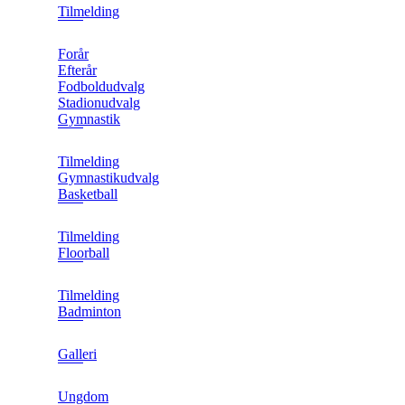
Tilmelding
Forår
Efterår
Fodboldudvalg
Stadionudvalg
Gymnastik
Tilmelding
Gymnastikudvalg
Basketball
Tilmelding
Floorball
Tilmelding
Badminton
Galleri
Ungdom