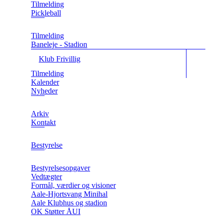
Tilmelding
Pickleball
Tilmelding
Baneleje - Stadion
Klub Frivillig
Tilmelding
Kalender
Nyheder
Arkiv
Kontakt
Bestyrelse
Bestyrelsesopgaver
Vedtægter
Formål, værdier og visioner
Aale-Hjortsvang Minihal
Aale Klubhus og stadion
OK Støtter ÅUI