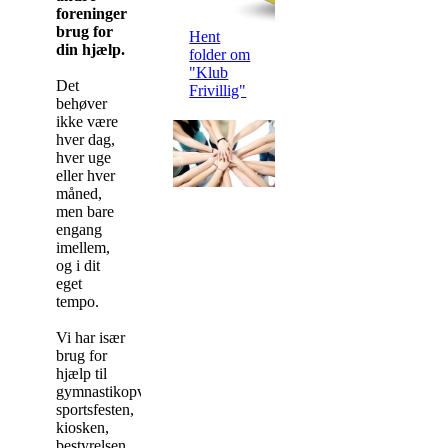
foreninger
brug for
Hent
din hjælp.
folder om
"Klub
Det
Frivillig"
behøver
ikke være
hver dag,
hver uge
eller hver
måned,
men bare
engang
imellem,
og i dit
eget
tempo.
Vi har især
brug for
hjælp til
gymnastikopvisningen,
sportsfesten,
kiosken,
bestyrelsen,