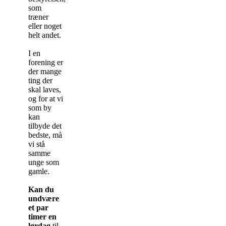
som
træner
eller noget
helt andet.
I en
forening er
der mange
ting der
skal laves,
og for at vi
som by
kan
tilbyde det
bedste, må
vi stå
samme
unge som
gamle.
Kan du
undvære
et par
timer en
lørdag
til,