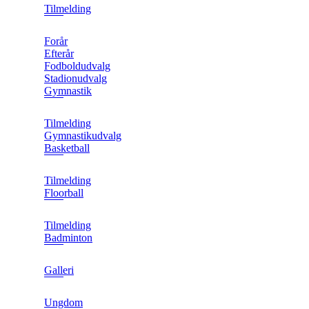
Tilmelding
Forår
Efterår
Fodboldudvalg
Stadionudvalg
Gymnastik
Tilmelding
Gymnastikudvalg
Basketball
Tilmelding
Floorball
Tilmelding
Badminton
Galleri
Ungdom