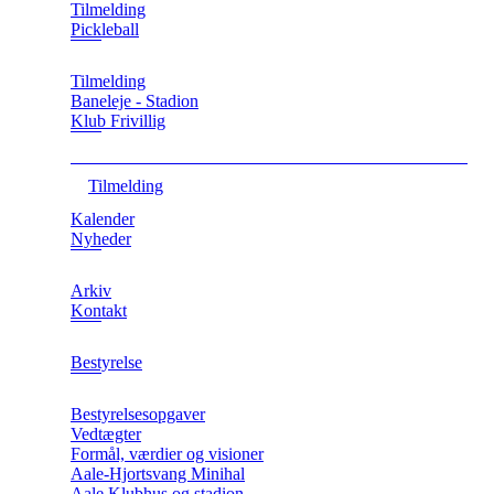
Tilmelding
Pickleball
Tilmelding
Baneleje - Stadion
Klub Frivillig
Tilmelding
Kalender
Nyheder
Arkiv
Kontakt
Bestyrelse
Bestyrelsesopgaver
Vedtægter
Formål, værdier og visioner
Aale-Hjortsvang Minihal
Aale Klubhus og stadion