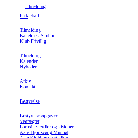
Tilmelding
Pickleball
Tilmelding
Baneleje - Stadion
Klub Frivillig
Tilmelding
Kalender
Nyheder
Arkiv
Kontakt
Bestyrelse
Bestyrelsesopgaver
Vedtægter
Formål, værdier og visioner
Aale-Hjortsvang Minihal
Aale Klubhus og stadion