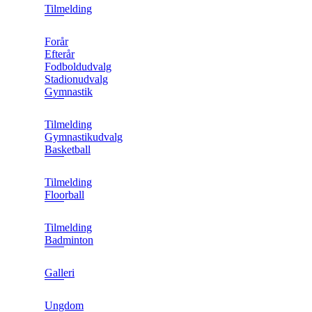
Tilmelding
Forår
Efterår
Fodboldudvalg
Stadionudvalg
Gymnastik
Tilmelding
Gymnastikudvalg
Basketball
Tilmelding
Floorball
Tilmelding
Badminton
Galleri
Ungdom