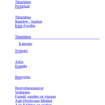
Tilmelding
Pickleball
Tilmelding
Baneleje - Stadion
Klub Frivillig
Tilmelding
Kalender
Nyheder
Arkiv
Kontakt
Bestyrelse
Bestyrelsesopgaver
Vedtægter
Formål, værdier og visioner
Aale-Hjortsvang Minihal
Aale Klubhus og stadion