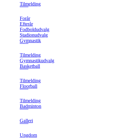
Tilmelding
Forår
Efterår
Fodboldudvalg
Stadionudvalg
Gymnastik
Tilmelding
Gymnastikudvalg
Basketball
Tilmelding
Floorball
Tilmelding
Badminton
Galleri
Ungdom